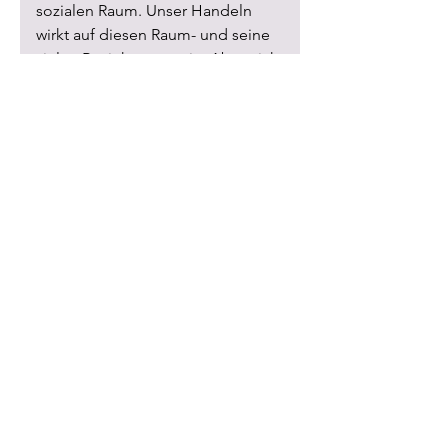
sozialen Raum. Unser Handeln
wirkt auf diesen Raum- und seine
vielen Beziehungen ein. Aber nicht
nur unser Handeln bestimmt uns.
Das Umfeld setzt ebenfalls den
Rahmen für unsere
Wahrnehmungen und deren sich
daraus resultierenden
Handlungsoptionen. Durch den
systemischen Ansatz können wir
vor allem einen nachhaltigen
Entwicklungsprozess erreichen,
der dich dein ganzes Leben
begleiten kann.
Ich bin Künstler*in aber Ich
möchte mich beruflich
anderes orientieren. Bin ich