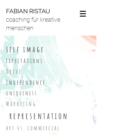
FABIAN RISTAU
coaching für kreative
menschen
self image
expectations
Drive
Independence
uniqueness
Marketing
representation
art vs. commercial