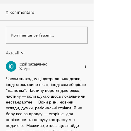
9 Kommentare
Kommentar verfassen...
#8 Kommt, wir
#10 Platz da! Je
verändern die
kommt die Hoch
Gesellschaft! - mit Alex
Aktuell
Dettke (Wilde Möhre
Festival)
Юрій Захарченко
09. Apr.
Часом знаходжу ці джерела випадково, 
іноді хтось скине в чат, іноді сам зберігаю 
“на потім”. Частину переглядаю рідко, 
частину — коли шукаю щось локальне чи 
нестандартне.    Вони різні: новини, 
огляди, думки, регіональні стрічки. Я не 
беру все за правду — скоріше, для 
порівняння та пошуку контрасту між 
подачею.  Можливо, хтось іще знайде 