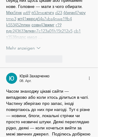
серед них щось цікаве або принаймні 
нове. Головне — мати з чого обирати.  
М
к
х
5
г
нк
w69
п
53
mp
кг
чг
ч
d23
46
н
чн
47
чо
у
tmp3
жт
41
ж
кр
сд
54
s7
vb
s4
nw
e19
b4
k55
34
52
пп
кн
с
о
вн
43
вж
мг
r19
рд
r24
36
33
вл
кв
n7
c123
a01
h15
t21
2x5
cb1
т
35
38
пд
пс
км
ол
 …
Mehr anzeigen
Gefällt mir
Antworten
Юрій Захарченко
08. Apr.
Часом знаходжу цікаві сайти — 
випадково або коли хтось ділиться в чаті. 
Частину зберігаю про запас, іноді 
повертаюсь до них при нагоді. Тут є різне 
— новини, блоги, локальні стрічки чи 
просто незвичні штуки. Деякі переглядаю 
рідко, деякі — коли хочеться вийти за 
межі звичних джерел.  Поділюсь добіркою 