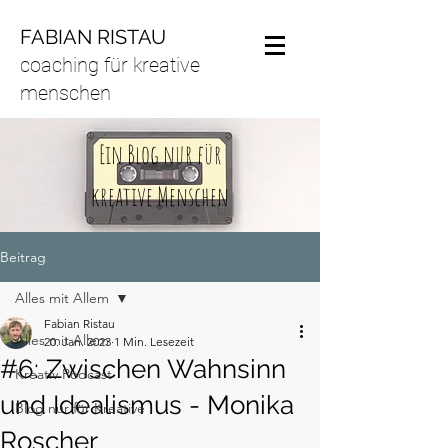
FABIAN RISTAU
coaching für kreative
menschen
Ein Blog nur für
kreative Menschen
Beitrag
Alles mit Allem
Fabian Ristau
Alles mit Allem
20. Jan. 2023
1 Min. Lesezeit
#6: Zwischen Wahnsinn
Kreativ Podcast
und Idealismus - Monika
Blog nur für Kreative
Roscher