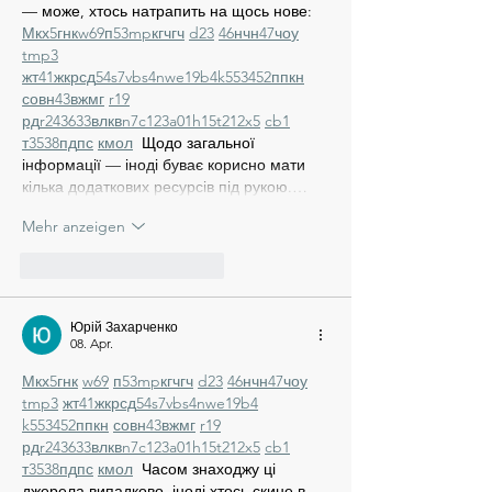
— може, хтось натрапить на щось нове:  
М
к
х
5
г
нк
w69
п
53
mp
кг
чг
ч
d23
46
н
чн
47
чо
у
tmp3
жт
41
ж
кр
сд
54
s7
vb
s4
nw
e19
b4
k55
34
52
пп
кн
с
о
вн
43
вж
мг
r19
рд
r24
36
33
вл
кв
n7
c123
a01
h15
t21
2x5
cb1
т
35
38
пд
пс
км
ол
  Щодо загальної 
інформації — іноді буває корисно мати 
кілька додаткових ресурсів під рукою.…
Mehr anzeigen
Gefällt mir
Antworten
Юрій Захарченко
08. Apr.
М
к
х
5
г
нк
w69
п
53
mp
кг
чг
ч
d23
46
н
чн
47
чо
у
tmp3
жт
41
ж
кр
сд
54
s7
vb
s4
nw
e19
b4
k55
34
52
пп
кн
с
о
вн
43
вж
мг
r19
рд
r24
36
33
вл
кв
n7
c123
a01
h15
t21
2x5
cb1
т
35
38
пд
пс
км
ол
  Часом знаходжу ці 
джерела випадково, іноді хтось скине в 