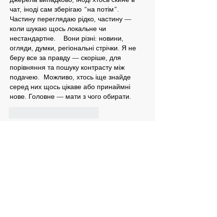
чат, іноді сам зберігаю “на потім”. 
Частину переглядаю рідко, частину — 
коли шукаю щось локальне чи 
нестандартне.    Вони різні: новини, 
огляди, думки, регіональні стрічки. Я не 
беру все за правду — скоріше, для 
порівняння та пошуку контрасту між 
подачею.  Можливо, хтось іще знайде 
серед них щось цікаве або принаймні 
нове. Головне — мати з чого обирати. 
Gefällt mir
Antworten
Юрій Захарченко
31. März
Часом знаходжу ці джерела випадково, 
іноді хтось скине в чат, іноді сам зберігаю 
“на потім”. Частину переглядаю рідко, 
частину — коли шукаю щось локальне чи 
нестандартне.    Вони різні: новини, 
огляди, думки, регіональні стрічки. Я не 